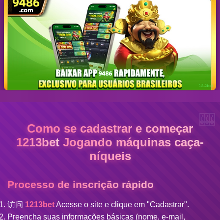
Como se cadastrar e começar
1213bet
Jogando máquinas caça-
níqueis
Processo de inscrição rápido
访问
1213bet
Acesse o site e clique em "Cadastrar".
Preencha suas informações básicas (nome, e-mail,