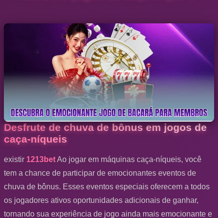
Desfrute de chuva de bônus em jogos de
caça-níqueis
existir
1213bet
Ao jogar em máquinas caça-níqueis, você
tem a chance de participar de emocionantes eventos de
chuva de bônus. Esses eventos especiais oferecem a todos
os jogadores ativos oportunidades adicionais de ganhar,
tornando sua experiência de jogo ainda mais emocionante e