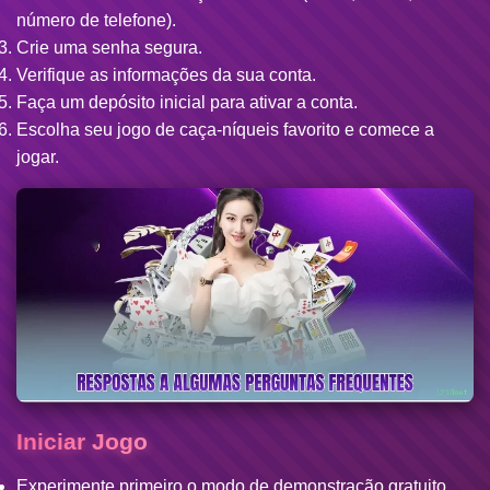
número de telefone).
Crie uma senha segura.
Verifique as informações da sua conta.
Faça um depósito inicial para ativar a conta.
Escolha seu jogo de caça-níqueis favorito e comece a
jogar.
Iniciar Jogo
Experimente primeiro o modo de demonstração gratuito