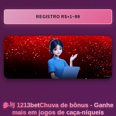
REGISTRO R$+1~99
参与
1213bet
Chuva de bônus - Ganhe
mais em jogos de caça-níqueis