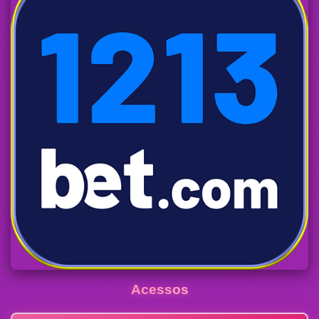
Acessos