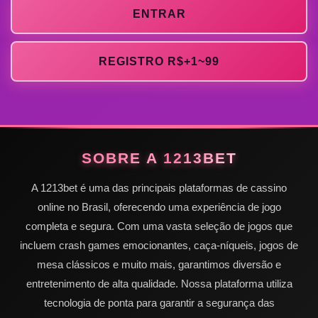
ENTRAR
REGISTRO R$+1~99
SOBRE A
1213BET
A 1213bet é uma das principais plataformas de cassino
online no Brasil, oferecendo uma experiência de jogo
completa e segura. Com uma vasta seleção de jogos que
incluem crash games emocionantes, caça-níqueis, jogos de
mesa clássicos e muito mais, garantimos diversão e
entretenimento de alta qualidade. Nossa plataforma utiliza
tecnologia de ponta para garantir a segurança das