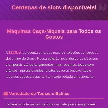
Centenas de slots disponíveis!
Máquinas Caça-Níqueis para Todos os
Gostos
A
1213bet
apresenta uma das maiores coleções de jogos de
slot online do Brasil. Nossa seleção inclui desde os clássicos
atemporais até os lançamentos mais recentes, todos com
gráficos impressionantes, efeitos sonoros envolventes e
recursos especiais que tornam cada rodada emocionante.
🎰 Variedade de Temas e Estilos
Explore slots temáticos de todas as categorias imagináveis.