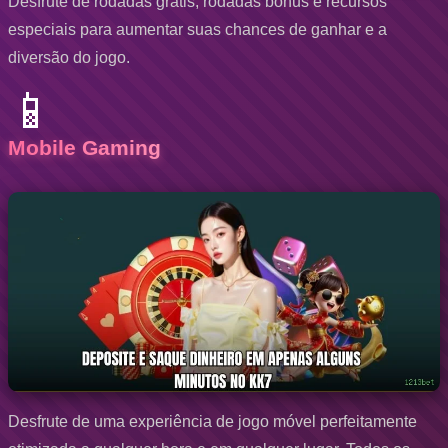
Desfrute de rodadas grátis, rodadas bônus e recursos
especiais para aumentar suas chances de ganhar e a
diversão do jogo.
📱
Mobile Gaming
Desfrute de uma experiência de jogo móvel perfeitamente