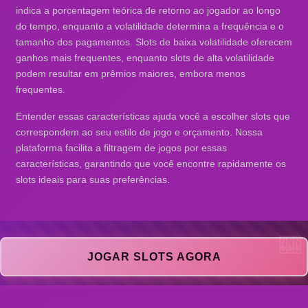
indica a porcentagem teórica de retorno ao jogador ao longo
do tempo, enquanto a volatilidade determina a frequência e o
tamanho dos pagamentos. Slots de baixa volatilidade oferecem
ganhos mais frequentes, enquanto slots de alta volatilidade
podem resultar em prêmios maiores, embora menos
frequentes.
Entender essas características ajuda você a escolher slots que
correspondem ao seu estilo de jogo e orçamento. Nossa
plataforma facilita a filtragem de jogos por essas
características, garantindo que você encontre rapidamente os
slots ideais para suas preferências.
JOGAR SLOTS AGORA