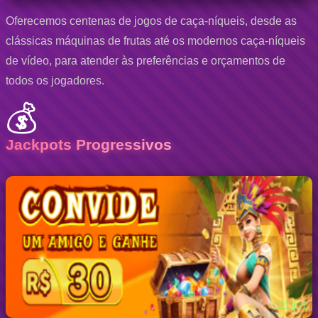
Oferecemos centenas de jogos de caça-níqueis, desde as
clássicas máquinas de frutas até os modernos caça-níqueis
de vídeo, para atender às preferências e orçamentos de
todos os jogadores.
💰
Jackpots Progressivos